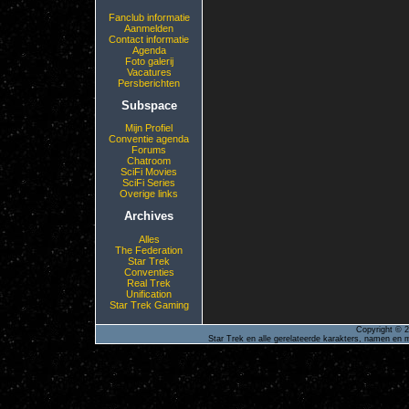
Fanclub informatie
Aanmelden
Contact informatie
Agenda
Foto galerij
Vacatures
Persberichten
Subspace
Mijn Profiel
Conventie agenda
Forums
Chatroom
SciFi Movies
SciFi Series
Overige links
Archives
Alles
The Federation
Star Trek
Conventies
Real Trek
Unification
Star Trek Gaming
Copyright © 2
Star Trek en alle gerelateerde karakters, namen en m