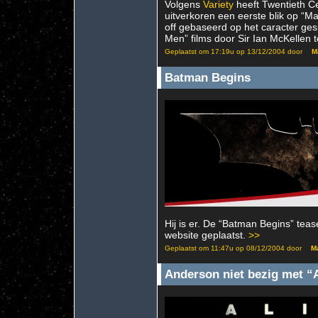
Volgens
Variety
heeft Twentieth C
uitverkoren een eerste blik op “Mag
off gebaseerd op het caracter ges
Men” films door Sir Ian McKellen 
Geplaatst om 17:19u op 13/12/2004 door
M
Batman Begins
Hij is er. De “Batman Begins” tease
website geplaatst.
>>
Geplaatst om 11:47u op 08/12/2004 door
Ma
Anderson niet bezig met “A