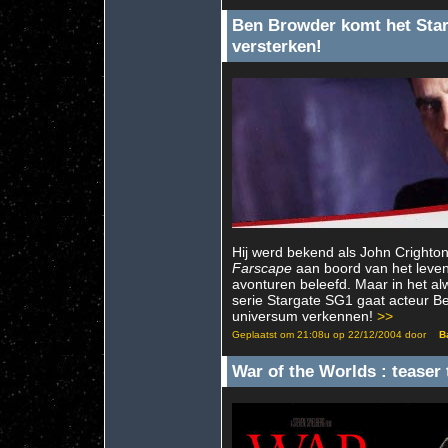
Ben Browder komt het Sta
versterken!
Hij werd bekend als John Crighton,
Farscape
aan boord van het leven
avonturen beleefd. Maar in het a
serie Stargate SG1 gaat acteur B
universum verkennen!
>>
Geplaatst om 21:08u op 22/12/2004 door
B
War of the Worlds : teaser t