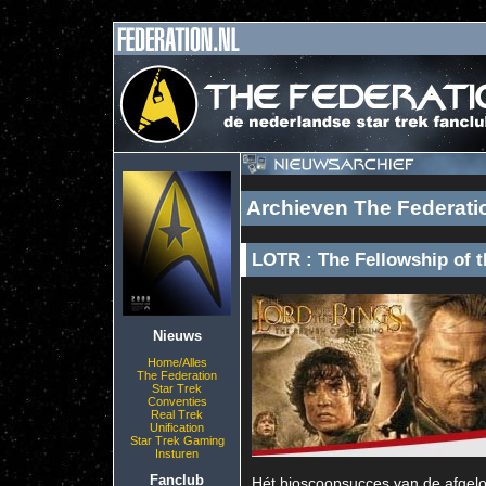
Archieven The Federati
LOTR : The Fellowship of t
Nieuws
Home/Alles
The Federation
Star Trek
Conventies
Real Trek
Unification
Star Trek Gaming
Insturen
Fanclub
Hét bioscoopsucces van de afgelo