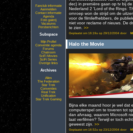
dec) in première gaan op tv bij d
Fanclub informatie
Nederland 2 'Lord of the Rings: Th
Aanmelden
Contact informatie
omroep won de strijd om de uitzen
Agenda
voor de filmliefhebbers, de publi
Foto galerij
niet voor reclame of nieuws. De dr
Vacatures
Persberichten
te zien.
>>
Geplaatst om 16:19u op 29/12/2004 door
M
Subspace
Mijn Profiel
Halo the Movie
Conventie agenda
Forums
Chatroom
SciFi Movies
SciFi Series
Overige links
Archives
Alles
The Federation
Star Trek
Conventies
Real Trek
Unification
Star Trek Gaming
Bijna elke maand hoor je wel dat 
computerspel om te toveren tot spe
dan afvraag, waarom Microsoft ni
laat verfilmen? Terwijl er toch e
geweest zijn.
>>
Geplaatst om 16:52u op 23/12/2004 door
M